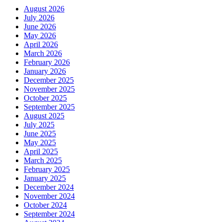
August 2026
July 2026
June 2026
May 2026
April 2026
March 2026
February 2026
January 2026
December 2025
November 2025
October 2025
September 2025
August 2025
July 2025
June 2025
May 2025
April 2025
March 2025
February 2025
January 2025
December 2024
November 2024
October 2024
September 2024