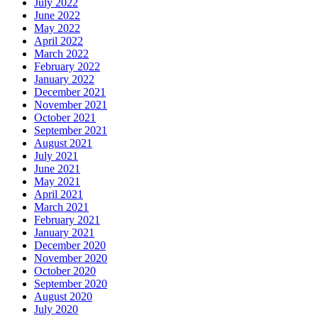
July 2022
June 2022
May 2022
April 2022
March 2022
February 2022
January 2022
December 2021
November 2021
October 2021
September 2021
August 2021
July 2021
June 2021
May 2021
April 2021
March 2021
February 2021
January 2021
December 2020
November 2020
October 2020
September 2020
August 2020
July 2020