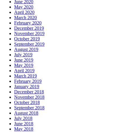
June 2020
May 2020
April 2020
March 2020
February 2020
December 2019
November 2019
October 2019
September 2019
August 2019
July 2019
June 2019
May 2019
April 2019
March 2019
February 2019
January 2019
December 2018
November 2018
October 2018
September 2018
August 2018
July 2018
June 2018
May 2018