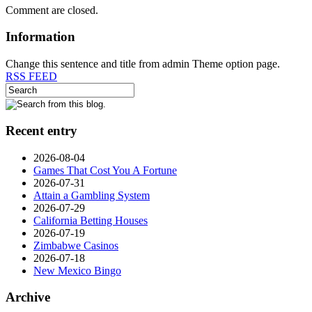
Comment are closed.
Information
Change this sentence and title from admin Theme option page.
RSS FEED
Recent entry
2026-08-04
Games That Cost You A Fortune
2026-07-31
Attain a Gambling System
2026-07-29
California Betting Houses
2026-07-19
Zimbabwe Casinos
2026-07-18
New Mexico Bingo
Archive