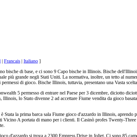
l
|
Français
|
Italiano
]
e uno bische di base, e ci sono 9 Capo bische in Illinois. Bische dell'
tuale più grande negli Stati Uniti. La normativa, inoltre, un tetto al num
i permessi di gioco. Bische Illinois, tuttavia, presentano una Vasta scel
nwealth 5 permesso di entrare nel Paese per 3 dicembre, diciotto diciott
, Illinois, lo Stato divenne 2 ad accettare Fiume vendita da gioco basata
è Stata la prima barca sala Fiume gioco d'azzardo in Illinois, aprendo p
nti Vicino A portata di mano per i clienti. Il Casinò profes Twenty-Thre
te.
oco d'azzardo si trova a 2300 Empress Drive in Joliet. Ci sono 85 camere