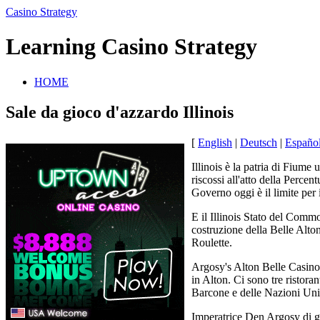
Casino Strategy
Learning Casino Strategy
HOME
Sale da gioco d'azzardo Illinois
[
English
|
Deutsch
|
Españo
Illinois è la patria di Fium
riscossi all'atto della Percen
Governo oggi è il limite per 
E il Illinois Stato del Commo
costruzione della Belle Alton
Roulette.
Argosy's Alton Belle Casino 
in Alton. Ci sono tre ristora
Barcone e delle Nazioni Uni
Imperatrice Den Argosy di gi