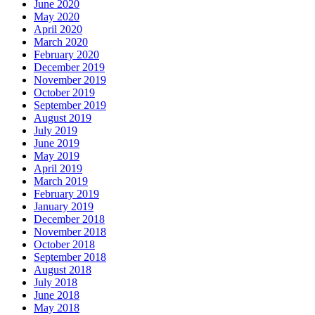
June 2020
May 2020
April 2020
March 2020
February 2020
December 2019
November 2019
October 2019
September 2019
August 2019
July 2019
June 2019
May 2019
April 2019
March 2019
February 2019
January 2019
December 2018
November 2018
October 2018
September 2018
August 2018
July 2018
June 2018
May 2018