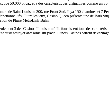
occupe 50.000 pi.ca., et a des caractéristiques distinctives comme un 
ancre de Saint-Louis au 200, rue Front Sud. Il ya 150 chambres et 7 Pent
onctionnalités. Outre les jeux, Casino Queen présente une de Bark vingt
 station de Phare MetroLink-Bahn.
ulement 3 des Casinos Illinois neuf. Ils fournissent tous des caractéri
frent aussi festoyer awesome sur place. Illinois Casinos offrent davaNta