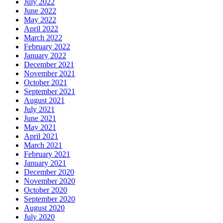
July 2022
June 2022
May 2022
April 2022
March 2022
February 2022
January 2022
December 2021
November 2021
October 2021
September 2021
August 2021
July 2021
June 2021
May 2021
April 2021
March 2021
February 2021
January 2021
December 2020
November 2020
October 2020
September 2020
August 2020
July 2020