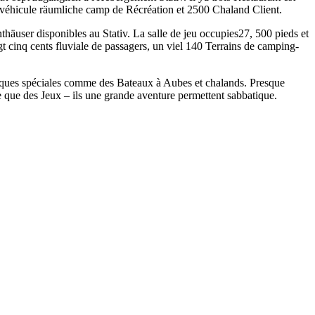
80-véhicule räumliche camp de Récréation et 2500 Chaland Client.
häuser disponibles au Stativ. La salle de jeu occupies27, 500 pieds et
 cinq cents fluviale de passagers, un viel 140 Terrains de camping-
stiques spéciales comme des Bateaux à Aubes et chalands. Presque
ge que des Jeux – ils une grande aventure permettent sabbatique.