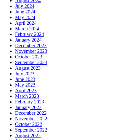
August 2024
July 2024
June 2024
May 2024
April 2024
March 2024
February 2024
January 2024
December 2023
November 2023
October 2023
September 2023
August 2023
July 2023
June 2023
May 2023
April 2023
March 2023
February 2023
January 2023
December 2022
November 2022
October 2022
September 2022
August 2022