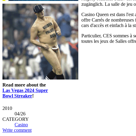
zugänglich. La salle de jeu 
Casino Queen est dans l'est 
offre Carrés de nombreuses f
cars d'accès et einfach à la
Particulier, CES sommes à se
toutes les jeux de Salles of
Read more about the
Las Vegas 2024 Super
Bowl Streaker
!
2010
04
/26
CATEGORY
Casino
Write comment