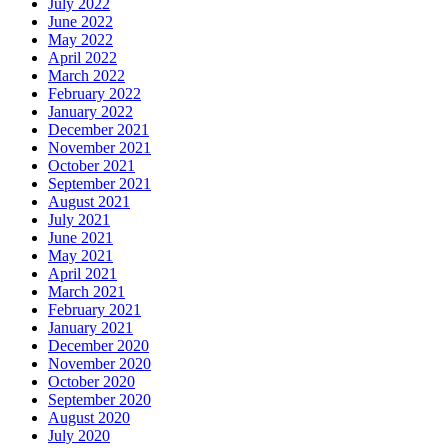
July 2022
June 2022
May 2022
April 2022
March 2022
February 2022
January 2022
December 2021
November 2021
October 2021
September 2021
August 2021
July 2021
June 2021
May 2021
April 2021
March 2021
February 2021
January 2021
December 2020
November 2020
October 2020
September 2020
August 2020
July 2020