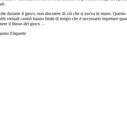
ati.
olte durante il gioco, non discutere di ciò che si aveva in mano. Questo è 
eb virtuali casinò hanno limiti di tempo che è necessario rispettare quan
nere il flusso del gioco …
asino Etiquette