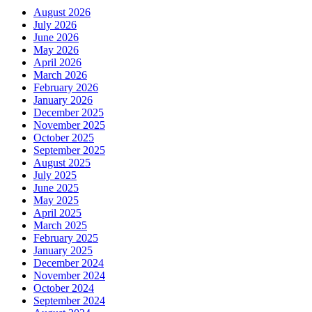
August 2026
July 2026
June 2026
May 2026
April 2026
March 2026
February 2026
January 2026
December 2025
November 2025
October 2025
September 2025
August 2025
July 2025
June 2025
May 2025
April 2025
March 2025
February 2025
January 2025
December 2024
November 2024
October 2024
September 2024