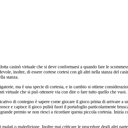
dotta casinò virtuale che si deve conformarsi a quando fare le scommesse
odevole, inoltre, di essere cortese cortesi con gli altri nella stanza del
ella stanza.
gatorie, ma è una specie di cortesia, e in cambio si ottiene considerazio
ti virtuale che si può ottenere via con dire o fare tutto quello che vuoi.
cativo di contegno è sapere come giocare il gioco prima di arrivare a una
nosce e capisce il gioco pulirà fuori il portafoglio particolarmente brusc
 grande premio se non riesci a ricordare questa piccola cortesia. Inizia c
alati o maledizione. Inoltre mai criticare le procedure degli altri parteci