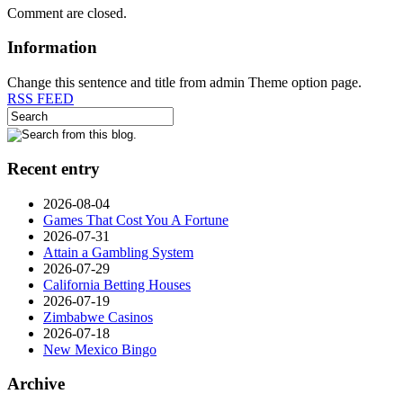
Comment are closed.
Information
Change this sentence and title from admin Theme option page.
RSS FEED
Recent entry
2026-08-04
Games That Cost You A Fortune
2026-07-31
Attain a Gambling System
2026-07-29
California Betting Houses
2026-07-19
Zimbabwe Casinos
2026-07-18
New Mexico Bingo
Archive