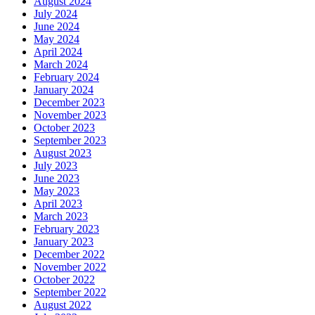
August 2024
July 2024
June 2024
May 2024
April 2024
March 2024
February 2024
January 2024
December 2023
November 2023
October 2023
September 2023
August 2023
July 2023
June 2023
May 2023
April 2023
March 2023
February 2023
January 2023
December 2022
November 2022
October 2022
September 2022
August 2022